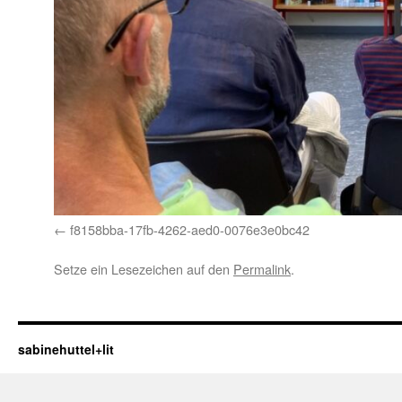
f8158bba-17fb-4262-aed0-0076e3e0bc42
Setze ein Lesezeichen auf den
Permalink
.
sabinehuttel+lit