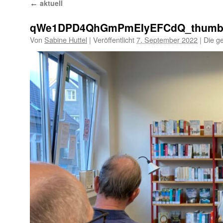
aktuell
←
springen
qWe1DPD4QhGmPmEIyEFCdQ_thumb
Von
Sabine Huttel
|
Veröffentlicht
7. September 2022
|
Die g