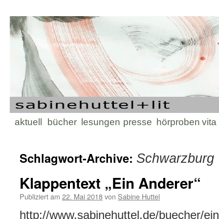
Zum
aktuell
bücher
lesungen
presse
hörproben
vita
Inhalt
Schlagwort-Archive:
Schwarzburg
springen
Klappentext „Ein Anderer“
Publiziert am
22. Mai 2018
von
Sabine Huttel
http://www.sabinehuttel.de/buecher/ein