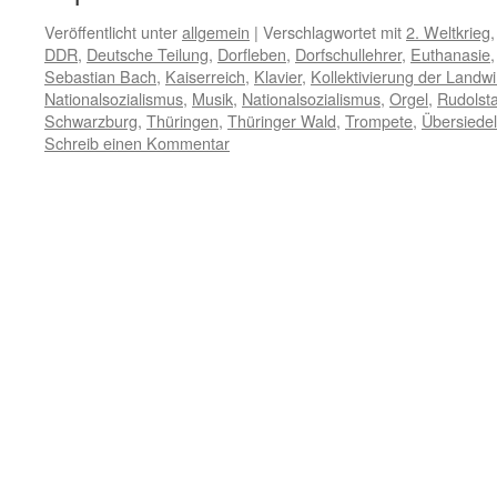
Veröffentlicht unter
allgemein
|
Verschlagwortet mit
2. Weltkrieg
DDR
,
Deutsche Teilung
,
Dorfleben
,
Dorfschullehrer
,
Euthanasie
Sebastian Bach
,
Kaiserreich
,
Klavier
,
Kollektivierung der Landwi
Nationalsozialismus
,
Musik
,
Nationalsozialismus
,
Orgel
,
Rudolst
Schwarzburg
,
Thüringen
,
Thüringer Wald
,
Trompete
,
Übersiede
Schreib einen Kommentar