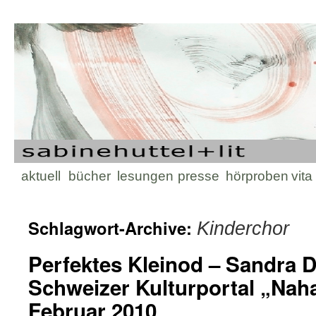
Zum
aktuell
bücher
lesungen
presse
hörproben
vita
Inhalt
Schlagwort-Archive:
Kinderchor
springen
Perfektes Kleinod – Sandra 
Schweizer Kulturportal „Na
Februar 2010