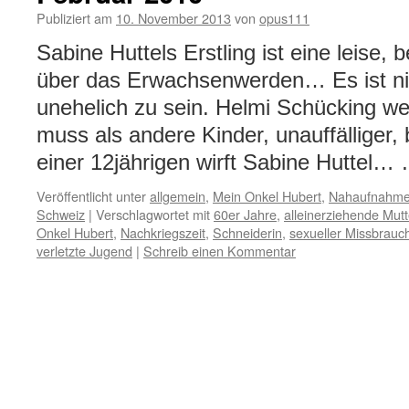
Publiziert am
10. November 2013
von
opus111
Sabine Huttels Erstling ist eine leise
über das Erwachsenwerden… Es ist nic
unehelich zu sein. Helmi Schücking wei
muss als andere Kinder, unauffälliger
einer 12jährigen wirft Sabine Huttel…
Veröffentlicht unter
allgemein
,
Mein Onkel Hubert
,
Nahaufnahm
Schweiz
|
Verschlagwortet mit
60er Jahre
,
alleinerziehende Mutt
Onkel Hubert
,
Nachkriegszeit
,
Schneiderin
,
sexueller Missbrauc
verletzte Jugend
|
Schreib einen Kommentar